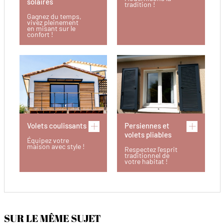
solaires
tradition !
Gagnez du temps,
vivez pleinement
en misant sur le
confort !
Volets coulissants
Persiennes et
volets pliables
Équipez votre
maison avec style !
Respectez l'esprit
traditionnel de
votre habitat !
SUR LE MÊME SUJET