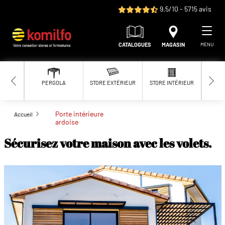
Aller au contenu principal
9.5/10 - 5715 avis
CATALOGUES
MAGASIN
MENU
PERGOLA
STORE EXTÉRIEUR
STORE INTÉRIEUR
MOUS
Porte intérieure
Accueil
ardoise
Sécurisez votre maison avec les volets.