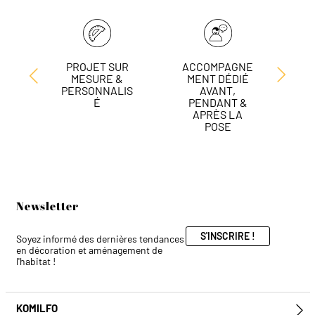
PROJET SUR
ACCOMPAGNE
L
MESURE &
MENT DÉDIÉ
DE
PERSONNALIS
AVANT,
É
PENDANT &
APRÈS LA
POSE
Newsletter
S'INSCRIRE !
Soyez informé des dernières tendances
en décoration et aménagement de
l'habitat !
KOMILFO