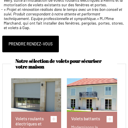
Wery, suite à l'installation de volets roulants électriques à Reims et la
motorisation de volets existants sur des fenêtres et portes.
« Projet et rénovation réalisés dans le temps avec un très bon conseil et
suivi. Produit correspondant à notre attente et performant
techniquement. Equipe professionnelle et sympathique.»
M./Mme
Marchand, qui ont fait installer des fenêtres, pergolas, portes, stores,
et volets à Gap.
PRENDRE RENDEZ-VOUS
Notre sélection de volets pour sécuriser
votre maison
Volets roulants
Volets battants
électriques et
Modernisons la