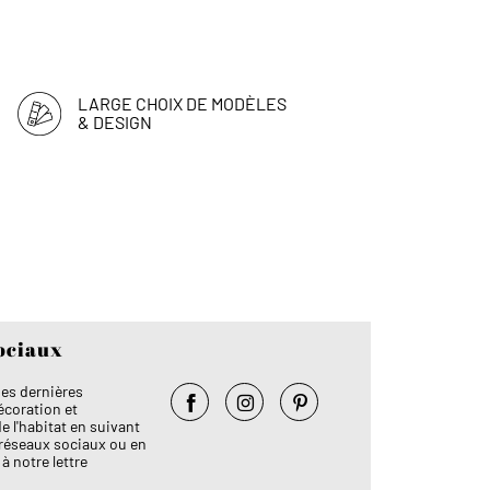
LARGE CHOIX DE MODÈLES
& DESIGN
ociaux
es dernières
coration et
l'habitat en suivant
Facebook
Instagram
Pinterest
 réseaux sociaux ou en
à notre lettre
!