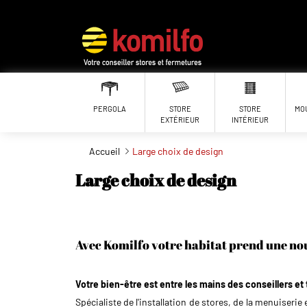
Aller au contenu principal
PERGOLA
STORE
STORE
MO
EXTÉRIEUR
INTÉRIEUR
Accueil
Large choix de design
Large choix de design
Avec Komilfo votre habitat prend une no
Votre bien-être est entre les mains des conseillers et
Spécialiste de l'installation de
stores
, de la menuiseri