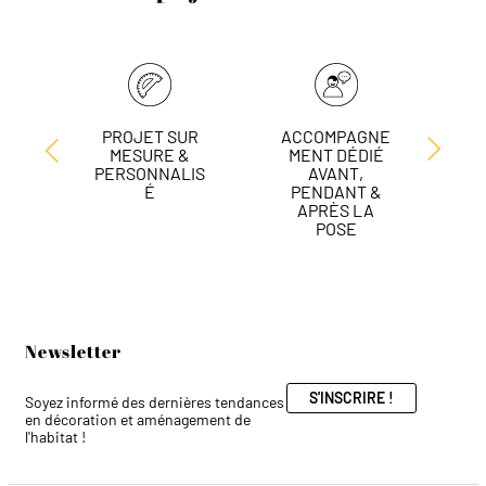
PROJET SUR
ACCOMPAGNE
L
MESURE &
MENT DÉDIÉ
DE
PERSONNALIS
AVANT,
É
PENDANT &
APRÈS LA
POSE
Newsletter
S'INSCRIRE !
Soyez informé des dernières tendances
en décoration et aménagement de
l'habitat !