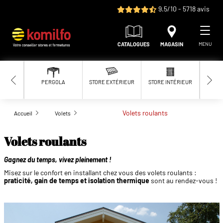
Aller au contenu principal
9.5/10 - 5718 avis
CATALOGUES
MAGASIN
MENU
PERGOLA
STORE EXTÉRIEUR
STORE INTÉRIEUR
MOUS
Volets roulants
Accueil
Volets
Volets roulants
Gagnez du temps, vivez pleinement !
Misez sur le confort en installant chez vous des volets roulants :
praticité, gain de temps et isolation thermique
sont au rendez-vous !