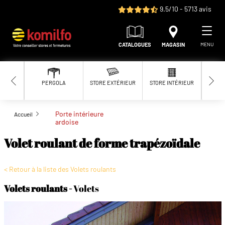
Aller au contenu principal
9.5/10 - 5713 avis
CATALOGUES
MAGASIN
MENU
PERGOLA
STORE EXTÉRIEUR
STORE INTÉRIEUR
MOUS
Porte intérieure
Accueil
ardoise
Volet roulant de forme trapézoïdale
< Retour à la liste des Volets roulants
Volets roulants
Volets