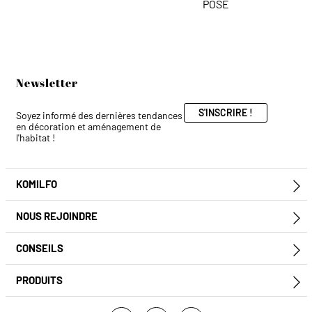
POSE
Newsletter
S'INSCRIRE !
Soyez informé des dernières tendances
en décoration et aménagement de
l'habitat !
KOMILFO
E
NOUS REJOINDRE
E
CONSEILS
E
PRODUITS
E