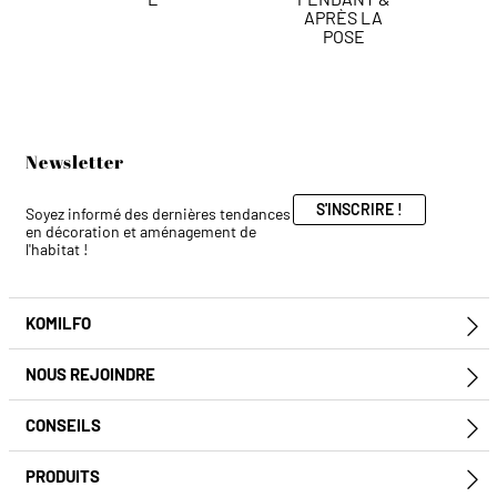
APRÈS LA
POSE
Newsletter
S'INSCRIRE !
Soyez informé des dernières tendances
en décoration et aménagement de
l'habitat !
KOMILFO
E
NOUS REJOINDRE
E
CONSEILS
E
PRODUITS