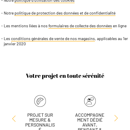
Notre
politique d'utilisation des cookies
Notre
politique de protection des données et de confidentialité
Les mentions liées à nos
formulaires de collecte des données
en ligne
Les
conditions générales de vente de nos magasins
, applicables au 1er
janvier 2020
Votre projet en toute sérénité
PROJET SUR
ACCOMPAGNE
L
MESURE &
MENT DÉDIÉ
DE
PERSONNALIS
AVANT,
É
PENDANT &