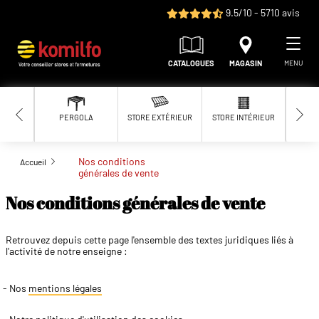
Aller au contenu principal
9.5/10 - 5710 avis
CATALOGUES
MAGASIN
MENU
PERGOLA
STORE EXTÉRIEUR
STORE INTÉRIEUR
MOUS
Nos conditions
Accueil
générales de vente
Nos conditions générales de vente
Retrouvez depuis cette page l'ensemble des textes juridiques liés à
l'activité de notre enseigne :
Nos
mentions légales