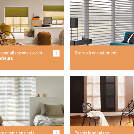
sonnalisez vos stores
Stores à enroulement
érieurs
res vénitiens bois
Parois japonaises