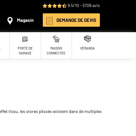
9.5/10 - 5708 avis
Magasin
DEMANDE DE DEVIS
L
PORTE DE
MAISON
VÉRANDA
GARAGE
CONNECTÉE
fet tissu, les stores plissés existent dans de multiples