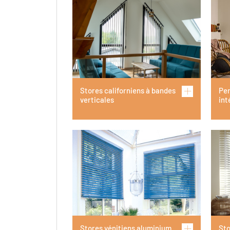
Stores californiens à bandes
Per
verticales
int
Stores vénitiens aluminium
Sto