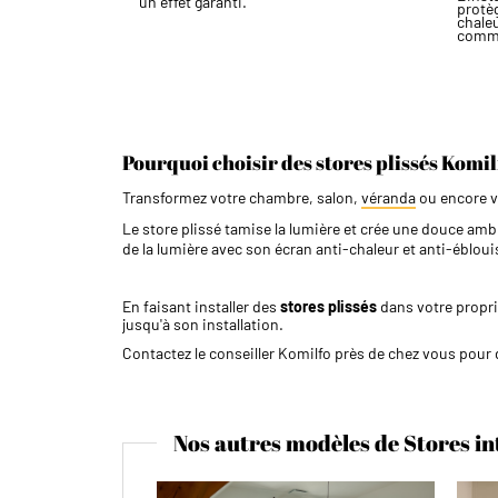
un effet garanti.
protèg
chaleu
comme
Pourquoi choisir des stores plissés Komil
Transformez votre chambre, salon,
véranda
ou encore vo
Le store plissé tamise la lumière et crée une douce am
de la lumière avec son écran anti-chaleur et anti-éblou
En faisant installer des
stores plissés
dans votre propri
jusqu'à son installation.
Contactez le conseiller Komilfo près de chez vous pour
Nos autres modèles de Stores in