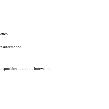
retien
te intervention
isposition pour toute intervention.