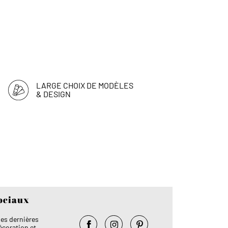
LARGE CHOIX DE MODÈLES
& DESIGN
ociaux
es dernières
coration et