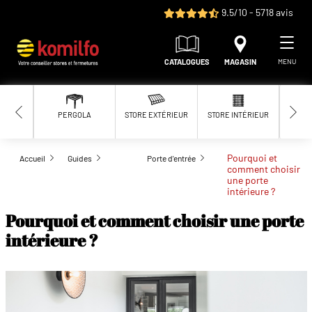
Aller au contenu principal
9.5/10 - 5718 avis
CATALOGUES
MAGASIN
MENU
PERGOLA
STORE EXTÉRIEUR
STORE INTÉRIEUR
MOUS
Pourquoi et
Accueil
Guides
Porte d'entrée
comment choisir
une porte
intérieure ?
Pourquoi et comment choisir une porte
intérieure ?