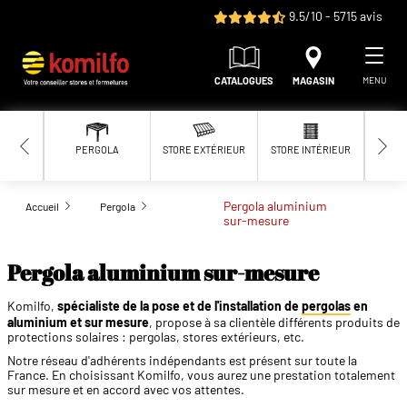
Aller au contenu principal
9.5/10 - 5715 avis
CATALOGUES
MAGASIN
MENU
PERGOLA
STORE EXTÉRIEUR
STORE INTÉRIEUR
MOUS
Pergola aluminium
Accueil
Pergola
sur-mesure
Pergola aluminium sur-mesure
Komilfo,
spécialiste de la pose et de l'installation de
pergolas
en
aluminium et sur mesure
, propose à sa clientèle différents produits de
protections solaires : pergolas, stores extérieurs, etc.
Notre réseau d'adhérents indépendants est présent sur toute la
France. En choisissant Komilfo, vous aurez une prestation totalement
sur mesure et en accord avec vos attentes.