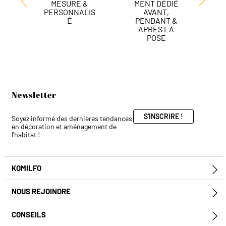
MESURE &
MENT DÉDIÉ
DE
PERSONNALIS
AVANT,
É
PENDANT &
APRÈS LA
POSE
Newsletter
S'INSCRIRE !
Soyez informé des dernières tendances
en décoration et aménagement de
l'habitat !
KOMILFO
E
NOUS REJOINDRE
E
CONSEILS