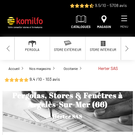
Aller au contenu principal
9.5/10 - 5708 avis
CATALOGUES
MAGASIN
MENU
PERGOLA
STORE EXTÉRIEUR
STORE INTÉRIEUR
MOUS
Herter SAS
Accueil
Nos magasins
Occitanie
9.4 /10 - 103 avis
Pergolas, Stores & Fenêtres à
Argelès-Sur-Mer (66)
Herter SAS