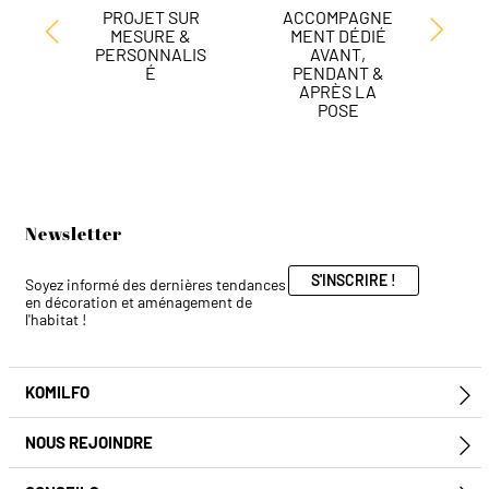
PROJET SUR
ACCOMPAGNE
L
MESURE &
MENT DÉDIÉ
DE
PERSONNALIS
AVANT,
É
PENDANT &
APRÈS LA
POSE
Newsletter
S'INSCRIRE !
Soyez informé des dernières tendances
en décoration et aménagement de
l'habitat !
KOMILFO
E
NOUS REJOINDRE
E