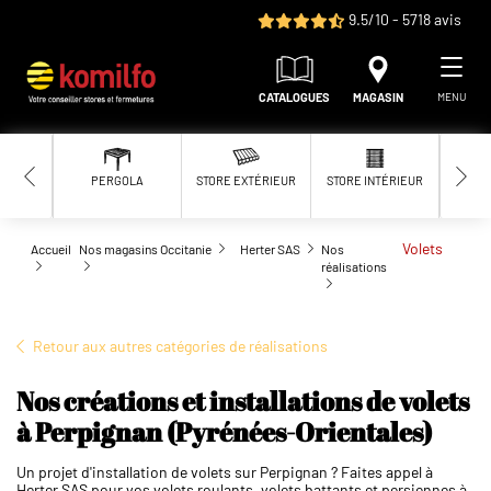
Aller au contenu principal
9.5/10 - 5718 avis
CATALOGUES
MAGASIN
MENU
PERGOLA
STORE EXTÉRIEUR
STORE INTÉRIEUR
MOUS
Volets
Accueil
Nos magasins
Occitanie
Herter SAS
Nos
réalisations
Retour aux autres catégories de réalisations
Nos créations et installations de volets
à Perpignan (Pyrénées-Orientales)
Un projet d'installation de volets sur Perpignan ? Faites appel à
Herter SAS pour vos volets roulants, volets battants et persiennes à