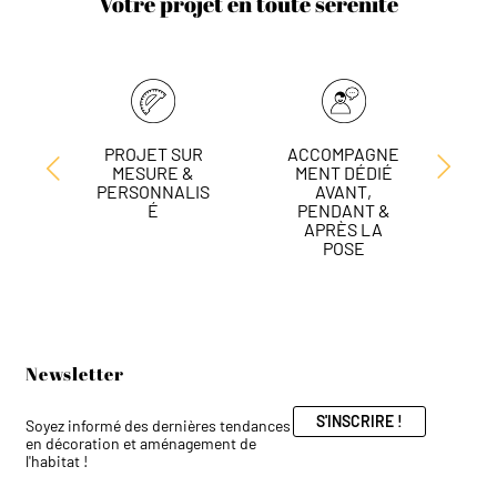
Votre projet en toute sérénité
PROJET SUR
ACCOMPAGNE
L
MESURE &
MENT DÉDIÉ
DE
PERSONNALIS
AVANT,
É
PENDANT &
APRÈS LA
POSE
Newsletter
S'INSCRIRE !
Soyez informé des dernières tendances
en décoration et aménagement de
l'habitat !