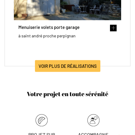
Menuiserie volets porte garage
à saint andré proche perpignan
VOIR PLUS DE RÉALISATIONS
Votre projet en toute sérénité
PROJET SUR
ACCOMPAGNE
L