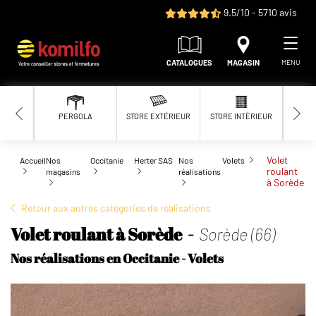
Aller au contenu principal
9.5/10 - 5710 avis
CATALOGUES
MAGASIN
MENU
PERGOLA
STORE EXTÉRIEUR
STORE INTÉRIEUR
MOUS
Volet
Accueil
Nos
Occitanie
Herter SAS
Nos
Volets
roulant
magasins
réalisations
à Sorède
Retour aux autres catégories de réalisations
Volet roulant à Sorède -
Sorède (66)
Nos réalisations en Occitanie - Volets