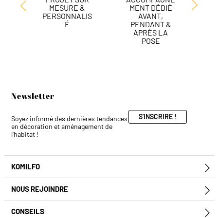
MESURE &
MENT DÉDIÉ
DE
PERSONNALIS
AVANT,
É
PENDANT &
APRÈS LA
POSE
Newsletter
S'INSCRIRE !
Soyez informé des dernières tendances
en décoration et aménagement de
l'habitat !
KOMILFO
E
NOUS REJOINDRE
E
CONSEILS