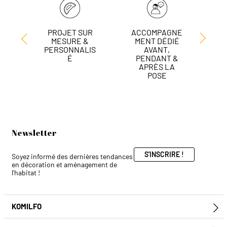
PROJET SUR
ACCOMPAGNE
L
MESURE &
MENT DÉDIÉ
DE
PERSONNALIS
AVANT,
É
PENDANT &
APRÈS LA
POSE
Newsletter
S'INSCRIRE !
Soyez informé des dernières tendances
en décoration et aménagement de
l'habitat !
KOMILFO
E