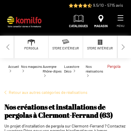
Aller au contenu principal
9.5/10 - 5715 avis
CATALOGUES
MAGASIN
MENU
PERGOLA
STORE EXTÉRIEUR
STORE INTÉRIEUR
MOUS
Pergola
Accueil
Nos magasins
Auvergne
Luxastore
Nos
Rhône-Alpes
Déco
réalisations
Retour aux autres catégories de réalisations
Nos créations et installations de
pergolas à Clermont-Ferrand (63)
Un projet d'installation de pergola sur Clermont-Ferrand ? Contactez
Luxastore Déco pour vos pergolas bioclimatiques à lames