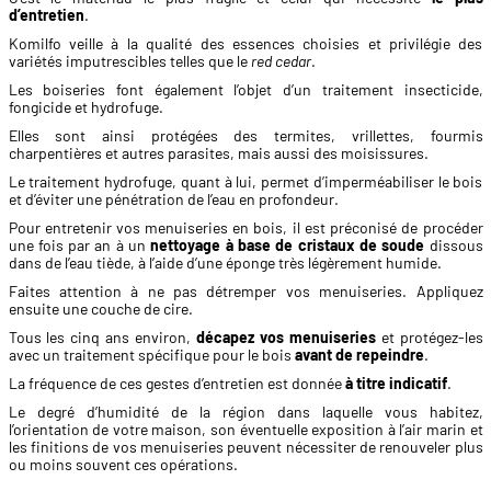
d’entretien
.
Komilfo veille à la qualité des essences choisies et privilégie des
variétés imputrescibles telles que le
red cedar
.
Les boiseries font également l’objet d’un traitement insecticide,
fongicide et hydrofuge.
Elles sont ainsi protégées des termites, vrillettes, fourmis
charpentières et autres parasites, mais aussi des moisissures.
Le traitement hydrofuge, quant à lui, permet d’imperméabiliser le bois
et d’éviter une pénétration de l’eau en profondeur.
Pour entretenir vos menuiseries en bois, il est préconisé de procéder
une fois par an à un
nettoyage à base de cristaux de soude
dissous
dans de l’eau tiède, à l’aide d’une éponge très légèrement humide.
Faites attention à ne pas détremper vos menuiseries. Appliquez
ensuite une couche de cire.
Tous les cinq ans environ,
décapez vos menuiseries
et protégez-les
avec un traitement spécifique pour le bois
avant de repeindre
.
La fréquence de ces gestes d’entretien est donnée
à titre indicatif
.
Le degré d’humidité de la région dans laquelle vous habitez,
l’orientation de votre maison, son éventuelle exposition à l’air marin et
les finitions de vos menuiseries peuvent nécessiter de renouveler plus
ou moins souvent ces opérations.