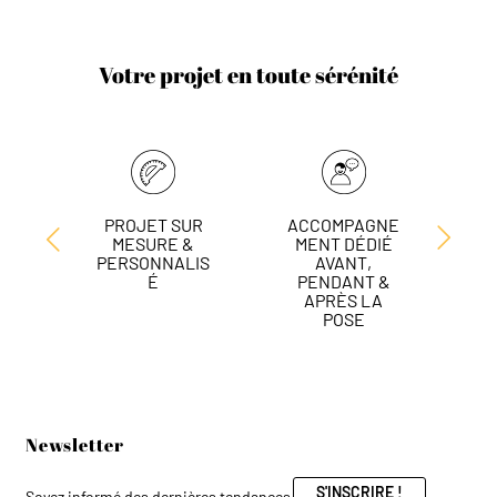
Votre projet en toute sérénité
PROJET SUR
ACCOMPAGNE
L
MESURE &
MENT DÉDIÉ
DE
PERSONNALIS
AVANT,
É
PENDANT &
APRÈS LA
POSE
Newsletter
S'INSCRIRE !
Soyez informé des dernières tendances