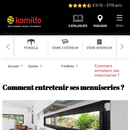
Aller au contenu principal
9.5/10 - 5719 avis
CATALOGUES
MAGASIN
MENU
PERGOLA
STORE EXTÉRIEUR
STORE INTÉRIEUR
MOUS
Comment
Accueil
Guides
Fenêtres
entretenir ses
menuiseries ?
Comment entretenir ses menuiseries ?