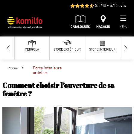
Aller au contenu principal
9.5/10 - 5713 avis
CATALOGUES
MAGASIN
MENU
PERGOLA
STORE EXTÉRIEUR
STORE INTÉRIEUR
MOUS
Porte intérieure
Accueil
ardoise
Comment choisir l’ouverture de sa
fenêtre ?