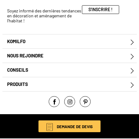
S'INSCRIRE !
Soyez informé des dernières tendances
en décoration et aménagement de
l'habitat !
KOMILFO
E
NOUS REJOINDRE
E
CONSEILS
E
PRODUITS
E
Facebook
Instagram
Pinterest
© Komilfo 2026
DEMANDE DE DEVIS