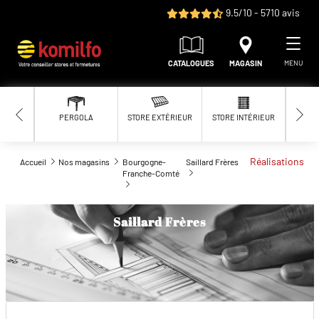
Aller au contenu principal
9.5/10 - 5710 avis
CATALOGUES
MAGASIN
MENU
PERGOLA
STORE EXTÉRIEUR
STORE INTÉRIEUR
MOUS
Réalisations
Accueil
Nos magasins
Bourgogne-
Saillard Frères
Franche-Comté
Saillard Frères