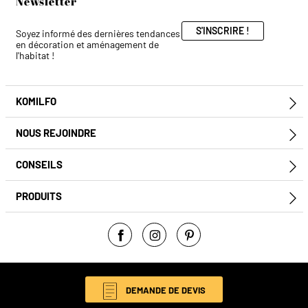
Newsletter
S'INSCRIRE !
Soyez informé des dernières tendances
en décoration et aménagement de
l'habitat !
KOMILFO
E
NOUS REJOINDRE
E
CONSEILS
E
PRODUITS
E
Facebook
Instagram
Pinterest
© Komilfo 2026
DEMANDE DE DEVIS