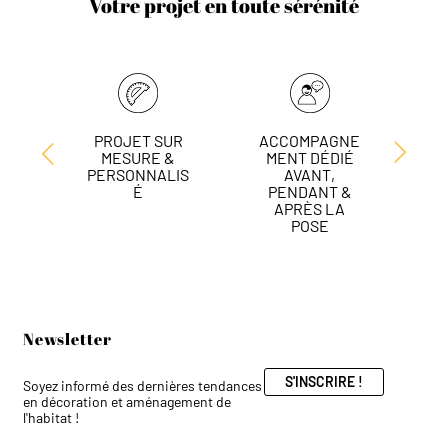
Votre projet en toute sérénité
PROJET SUR
ACCOMPAGNE
L
MESURE &
MENT DÉDIÉ
DE
PERSONNALIS
AVANT,
É
PENDANT &
APRÈS LA
POSE
Newsletter
S'INSCRIRE !
Soyez informé des dernières tendances
en décoration et aménagement de
l'habitat !