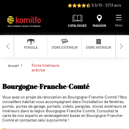
Aller au contenu principal
9.5/10 - 5713 avis
CATALOGUES
MAGASIN
MENU
PERGOLA
STORE EXTÉRIEUR
STORE INTÉRIEUR
MOUS
Porte intérieure
Accueil
ardoise
Bourgogne-Franche-Comté
Vous avez un projet de rénovation en Bourgogne-Franche-Comté ? Nos
conseillers habitat vous accompagnent dans l'installation de fenêtres,
portes, portes de garage, portails, volets, pergolas, stores extérieurs et
intérieurs dans la région Bourgogne-Franche-Comté. Consultez la
carte de nos experts en aménagement basés en Bourgogne-Franche-
Comté et contactez celui à proximité !