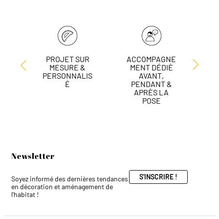
PROJET SUR
ACCOMPAGNE
L
MESURE &
MENT DÉDIÉ
DE
PERSONNALIS
AVANT,
É
PENDANT &
APRÈS LA
POSE
Newsletter
S'INSCRIRE !
Soyez informé des dernières tendances
en décoration et aménagement de
l'habitat !