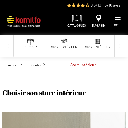
Aller au contenu principal
9.5/10 - 5710 avis
CATALOGUES
MAGASIN
MENU
PERGOLA
STORE EXTÉRIEUR
STORE INTÉRIEUR
MOUS
Store intérieur
Accueil
Guides
Choisir son store intérieur