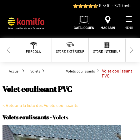
Aller au contenu principal
9.5/10 - 5710 avis
CATALOGUES
MAGASIN
MENU
PERGOLA
STORE EXTÉRIEUR
STORE INTÉRIEUR
MOUS
Volet coulissant
Accueil
Volets
Volets coulissants
PVC
Volet coulissant PVC
< Retour à la liste des Volets coulissants
Volets coulissants
Volets