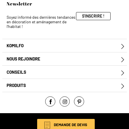
Newsletter
S'INSCRIRE !
Soyez informé des dernières tendances
en décoration et aménagement de
l'habitat !
KOMILFO
E
NOUS REJOINDRE
E
CONSEILS
E
PRODUITS
E
Facebook
Instagram
Pinterest
© Komilfo 2026
DEMANDE DE DEVIS