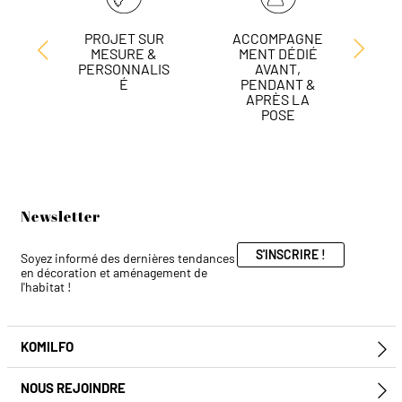
PROJET SUR
ACCOMPAGNE
L
MESURE &
MENT DÉDIÉ
DE
PERSONNALIS
AVANT,
É
PENDANT &
APRÈS LA
POSE
Newsletter
S'INSCRIRE !
Soyez informé des dernières tendances
en décoration et aménagement de
l'habitat !
KOMILFO
E
NOUS REJOINDRE