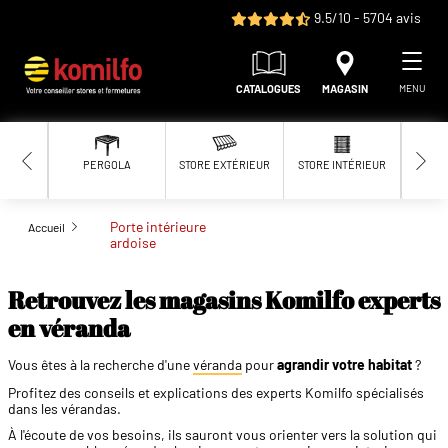
Aller au contenu principal
9.5/10 - 5704 avis
CATALOGUES
MAGASIN
MENU
PERGOLA
STORE EXTÉRIEUR
STORE INTÉRIEUR
MOUS
Porte intérieure
Accueil
ardoise
Retrouvez les magasins Komilfo experts
en véranda
Vous êtes à la recherche d'une
véranda
pour
agrandir votre habitat
?
Profitez des conseils et explications des experts Komilfo spécialisés
dans les vérandas.
À l'écoute de vos besoins, ils sauront vous orienter vers la solution qui