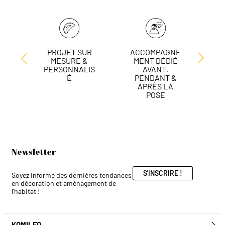
PROJET SUR
ACCOMPAGNE
L
MESURE &
MENT DÉDIÉ
DE
PERSONNALIS
AVANT,
É
PENDANT &
APRÈS LA
POSE
Newsletter
S'INSCRIRE !
Soyez informé des dernières tendances
en décoration et aménagement de
l'habitat !
KOMILFO