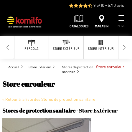
Aller au contenu principal
9.5/10 - 5710 avis
CATALOGUES
MAGASIN
MENU
PERGOLA
STORE EXTÉRIEUR
STORE INTÉRIEUR
MOUS
Store enrouleur
Accueil
Store Extérieur
Stores de protection
sanitaire
Store enrouleur
< Retour à la liste des Stores de protection sanitaire
Stores de protection sanitaire
Store Extérieur