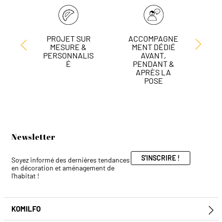
PROJET SUR
ACCOMPAGNE
L
MESURE &
MENT DÉDIÉ
DE
PERSONNALIS
AVANT,
É
PENDANT &
APRÈS LA
POSE
Newsletter
S'INSCRIRE !
Soyez informé des dernières tendances
en décoration et aménagement de
l'habitat !
KOMILFO
E