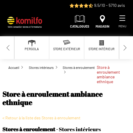
Aller au contenu principal
9.5/10 - 5710 avis
CATALOGUES
MAGASIN
MENU
PERGOLA
STORE EXTÉRIEUR
STORE INTÉRIEUR
MOUS
Store à
Accueil
Stores intérieurs
Stores à enroulement
enroulement
ambiance
ethnique
Store à enroulement ambiance
ethnique
< Retour à la liste des Stores à enroulement
Stores à enroulement
Stores intérieurs