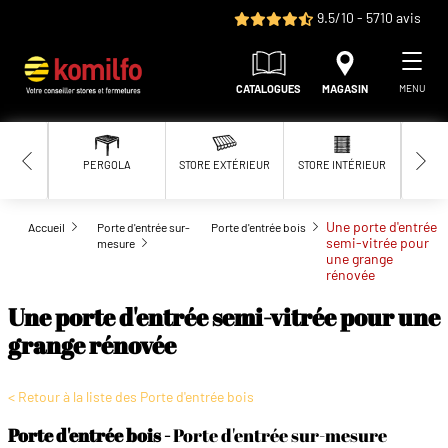
Aller au contenu principal
9.5/10 - 5710 avis
CATALOGUES
MAGASIN
MENU
PERGOLA
STORE EXTÉRIEUR
STORE INTÉRIEUR
MOUS
Une porte d'entrée
Accueil
Porte d'entrée sur-
Porte d'entrée bois
semi-vitrée pour
mesure
une grange
rénovée
Une porte d'entrée semi-vitrée pour une
grange rénovée
< Retour à la liste des Porte d'entrée bois
Porte d'entrée bois
Porte d'entrée sur-mesure