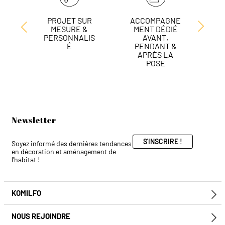
PROJET SUR
ACCOMPAGNE
L
MESURE &
MENT DÉDIÉ
DE
PERSONNALIS
AVANT,
É
PENDANT &
APRÈS LA
POSE
Newsletter
S'INSCRIRE !
Soyez informé des dernières tendances
en décoration et aménagement de
l'habitat !
KOMILFO
E
NOUS REJOINDRE