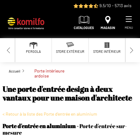
Aller au contenu principal
9.5/10 - 5713 avis
CATALOGUES
MAGASIN
MENU
PERGOLA
STORE EXTÉRIEUR
STORE INTÉRIEUR
MOUS
Porte intérieure
Accueil
ardoise
Une porte d'entrée design à deux
vantaux pour une maison d'architecte
< Retour à la liste des Porte d'entrée en aluminium
Porte d'entrée en aluminium
Porte d'entrée sur-
mesure