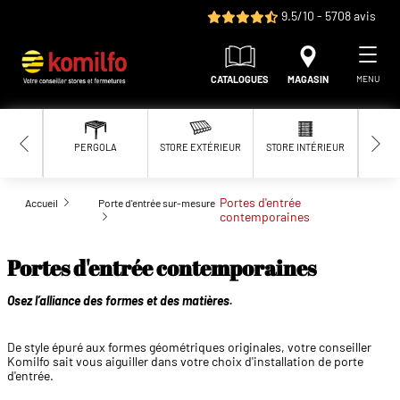
Aller au contenu principal
9.5/10 - 5708 avis
CATALOGUES
MAGASIN
MENU
PERGOLA
STORE EXTÉRIEUR
STORE INTÉRIEUR
MOUS
Portes d'entrée
Accueil
Porte d'entrée sur-mesure
contemporaines
Portes d'entrée contemporaines
Osez l’alliance des formes et des matières.
De style épuré aux formes géométriques originales, votre conseiller
Komilfo sait vous aiguiller dans votre choix d'installation de porte
d'entrée.