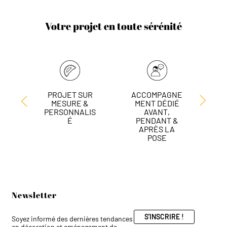
Votre projet en toute sérénité
PROJET SUR
ACCOMPAGNE
L
MESURE &
MENT DÉDIÉ
DE
PERSONNALIS
AVANT,
É
PENDANT &
APRÈS LA
POSE
Newsletter
S'INSCRIRE !
Soyez informé des dernières tendances
en décoration et aménagement de