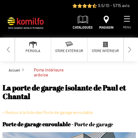
Aller au contenu principal
9.5/10 - 5715 avis
CATALOGUES
MAGASIN
MENU
PERGOLA
STORE EXTÉRIEUR
STORE INTÉRIEUR
MOUS
Porte intérieure
Accueil
ardoise
La porte de garage isolante de Paul et
Chantal
< Retour à la liste des Porte de garage enroulable
Porte de garage enroulable
Porte de garage