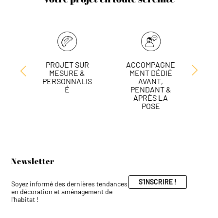
PROJET SUR
ACCOMPAGNE
L
MESURE &
MENT DÉDIÉ
DE
PERSONNALIS
AVANT,
É
PENDANT &
APRÈS LA
POSE
Newsletter
S'INSCRIRE !
Soyez informé des dernières tendances
en décoration et aménagement de
l'habitat !