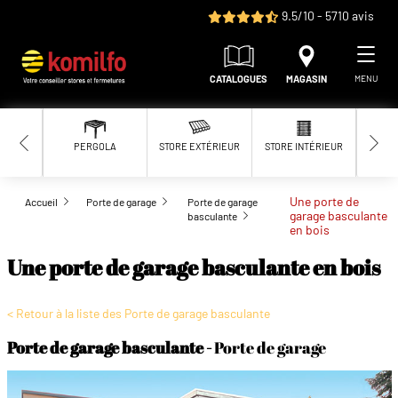
Aller au contenu principal
9.5/10 - 5710 avis
CATALOGUES
MAGASIN
MENU
PERGOLA
STORE EXTÉRIEUR
STORE INTÉRIEUR
MOUS
Une porte de
Accueil
Porte de garage
Porte de garage
garage basculante
basculante
en bois
Une porte de garage basculante en bois
< Retour à la liste des Porte de garage basculante
Porte de garage basculante
Porte de garage