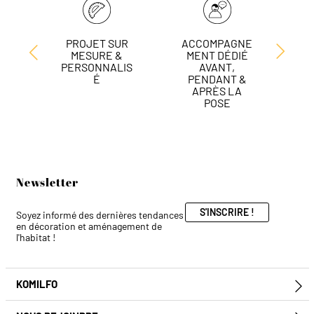
PROJET SUR
ACCOMPAGNE
L
MESURE &
MENT DÉDIÉ
DE
PERSONNALIS
AVANT,
É
PENDANT &
APRÈS LA
POSE
Newsletter
S'INSCRIRE !
Soyez informé des dernières tendances
en décoration et aménagement de
l'habitat !
KOMILFO
E