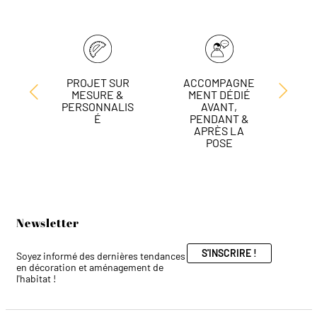
PROJET SUR
ACCOMPAGNE
L
MESURE &
MENT DÉDIÉ
DE
PERSONNALIS
AVANT,
É
PENDANT &
APRÈS LA
POSE
Newsletter
S'INSCRIRE !
Soyez informé des dernières tendances
en décoration et aménagement de
l'habitat !