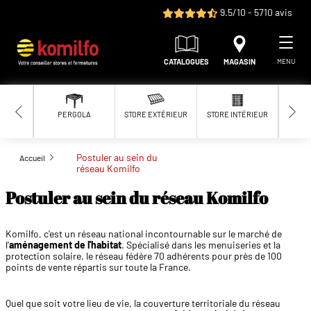
Aller au contenu principal
9.5/10 - 5710 avis
CATALOGUES
MAGASIN
MENU
PERGOLA
STORE EXTÉRIEUR
STORE INTÉRIEUR
MOUS
Postuler au sein du
Accueil
réseau Komilfo
Postuler au sein du réseau Komilfo
Komilfo, c'est un réseau national incontournable sur le marché de
l’
aménagement de l'habitat
. Spécialisé dans les menuiseries et la
protection solaire, le réseau fédère 70 adhérents pour près de 100
points de vente répartis sur toute la France.
Quel que soit votre lieu de vie, la couverture territoriale du réseau