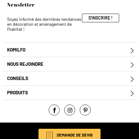
Newsletter
S'INSCRIRE !
Soyez informé des dernières tendances
en décoration et aménagement de
l'habitat !
KOMILFO
E
NOUS REJOINDRE
E
CONSEILS
E
PRODUITS
E
Facebook
Instagram
Pinterest
© Komilfo 2026
DEMANDE DE DEVIS