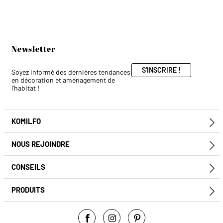
Newsletter
S'INSCRIRE !
Soyez informé des dernières tendances
en décoration et aménagement de
l'habitat !
KOMILFO
E
NOUS REJOINDRE
E
CONSEILS
E
PRODUITS
E