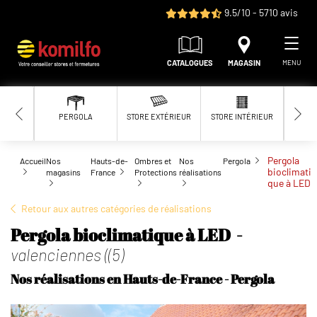
Aller au contenu principal
9.5/10 - 5710 avis
CATALOGUES
MAGASIN
MENU
PERGOLA
STORE EXTÉRIEUR
STORE INTÉRIEUR
MOUS
Pergola
Accueil
Nos
Hauts-de-
Ombres et
Nos
Pergola
bioclimati
magasins
France
Protections
réalisations
que à LED
Retour aux autres catégories de réalisations
Pergola bioclimatique à LED -
valenciennes ((5)
Nos réalisations en Hauts-de-France - Pergola