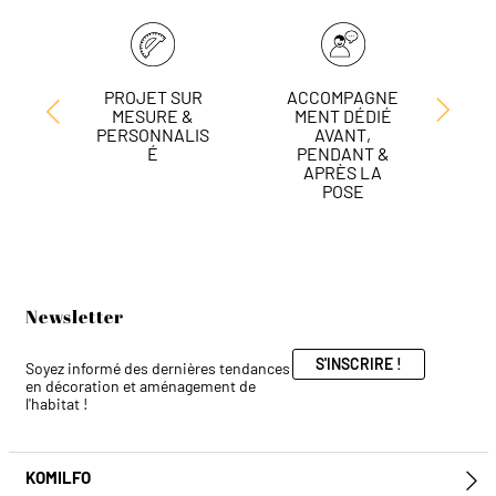
PROJET SUR
ACCOMPAGNE
L
MESURE &
MENT DÉDIÉ
DE
PERSONNALIS
AVANT,
É
PENDANT &
APRÈS LA
POSE
Newsletter
S'INSCRIRE !
Soyez informé des dernières tendances
en décoration et aménagement de
l'habitat !
KOMILFO