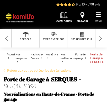
Aller au contenu principal
9.5/10 - 5718 avis
CATALOGUES
MAGASIN
MENU
PERGOLA
STORE EXTÉRIEUR
STORE INTÉRIEUR
MOUS
Porte de
Accueil
Nos
Hauts-de-
NovaStyle
Nos
Porte de
Garage à
magasins
France
réalisations
garage
SERQUES
Retour aux autres catégories de réalisations
Porte de Garage à SERQUES -
SERQUES (62)
Nos réalisations en Hauts-de-France - Porte de
garage