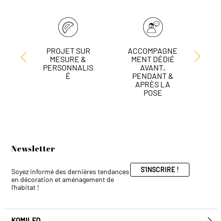
PROJET SUR
ACCOMPAGNE
L
MESURE &
MENT DÉDIÉ
DE
PERSONNALIS
AVANT,
É
PENDANT &
APRÈS LA
POSE
Newsletter
S'INSCRIRE !
Soyez informé des dernières tendances
en décoration et aménagement de
l'habitat !
KOMILFO