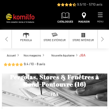
Aller au contenu principal
9.5/10 - 5710 avis
CATALOGUES
MAGASIN
MENU
PERGOLA
STORE EXTÉRIEUR
STORE INTÉRIEUR
MOUS
JBA
Accueil
Nos magasins
Nouvelle Aquitaine
9.4 /10 - 8 avis
Pergolas, Stores & Fenêtres à
Gond-Pontouvre (16)
JBA