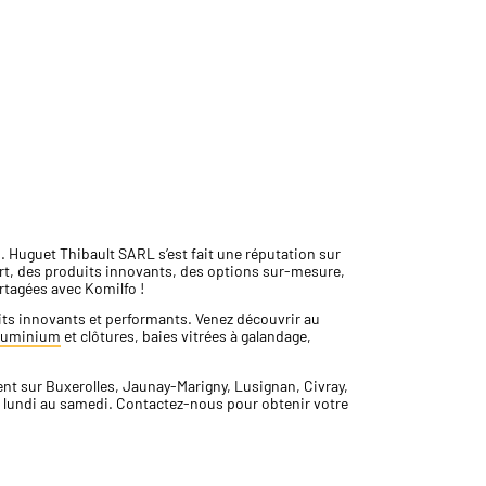
. Huguet Thibault SARL s’est fait une réputation sur
’art, des produits innovants, des options sur-mesure,
artagées avec Komilfo !
uits innovants et performants. Venez découvrir au
aluminium
et clôtures, baies vitrées à galandage,
ent sur Buxerolles, Jaunay-Marigny, Lusignan, Civray,
 lundi au samedi. Contactez-nous pour obtenir votre