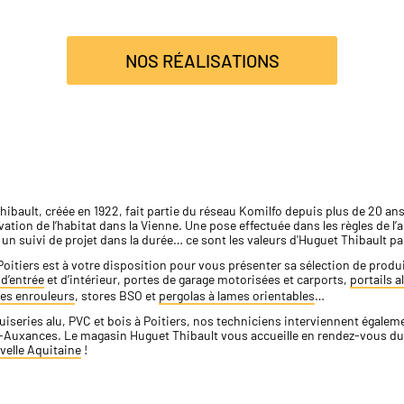
NOS RÉALISATIONS
ibault, créée en 1922, fait partie du réseau Komilfo depuis plus de 20 ans
vation de l’habitat dans la Vienne. Une pose effectuée dans les règles de l
, un suivi de projet dans la durée… ce sont les valeurs d'Huguet Thibault p
Poitiers est à votre disposition pour vous présenter sa sélection de prod
d’entrée
et d’intérieur, portes de garage motorisées et carports,
portails 
es enrouleurs
, stores BSO et
pergolas à lames orientables
…
iseries alu, PVC et bois à Poitiers, nos techniciens interviennent égalem
-Auxances. Le magasin Huguet Thibault vous accueille en rendez-vous du
velle Aquitaine
!