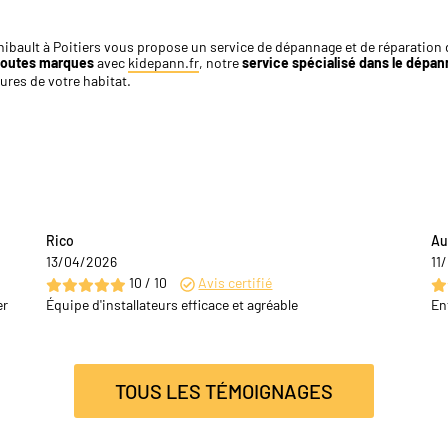
ibault à Poitiers vous propose un service de dépannage et de réparation de
toutes marques
avec
kidepann.fr
, notre
service spécialisé dans le dépann
ures de votre habitat.
Rico
Au
13/04/2026
11
10 / 10
Avis certifié
er
Équipe d'installateurs efficace et agréable
En
TOUS LES TÉMOIGNAGES