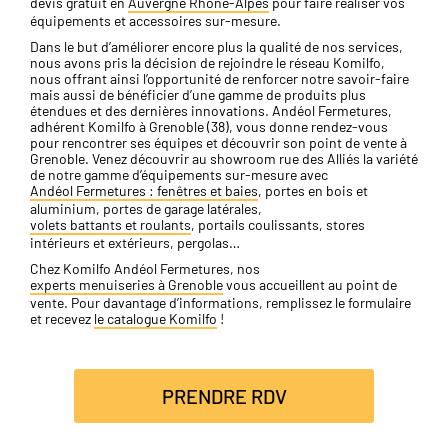
devis gratuit en
Auvergne Rhône-Alpes
pour faire réaliser vos
équipements et accessoires sur-mesure.
Dans le but d’améliorer encore plus la qualité de nos services,
nous avons pris la décision de rejoindre le réseau Komilfo,
nous offrant ainsi l’opportunité de renforcer notre savoir-faire
mais aussi de bénéficier d’une gamme de produits plus
étendues et des dernières innovations. Andéol Fermetures,
adhérent Komilfo à Grenoble (38), vous donne rendez-vous
pour rencontrer ses équipes et découvrir son point de vente à
Grenoble. Venez découvrir au showroom rue des Alliés la variété
de notre gamme d’équipements sur-mesure avec
Andéol Fermetures : fenêtres et baies
, portes en bois et
aluminium, portes de garage latérales,
volets battants et roulants
, portails coulissants, stores
intérieurs et extérieurs, pergolas…
Chez Komilfo Andéol Fermetures, nos
experts menuiseries à Grenoble
vous accueillent au point de
vente. Pour davantage d’informations, remplissez le formulaire
et recevez
le catalogue Komilfo
!
PRENDRE RDV