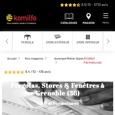
Aller au contenu principal
9.5/10 - 5710 avis
CATALOGUES
MAGASIN
MENU
PERGOLA
STORE EXTÉRIEUR
STORE INTÉRIEUR
MOUS
Andéol
Accueil
Nos magasins
Auvergne Rhône-Alpes
Fermetures
9.4 /10 - 416 avis
Pergolas, Stores & Fenêtres à
Grenoble (38)
Andéol Fermetures