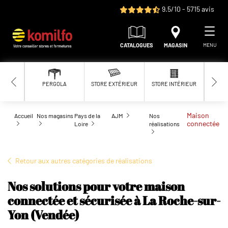
Aller au contenu principal
9.5/10 - 5715 avis
CATALOGUES
MAGASIN
MENU
PERGOLA
STORE EXTÉRIEUR
STORE INTÉRIEUR
MOUS
Maison
Accueil
Nos magasins
Pays de la
AJM
Nos
connectée
Loire
réalisations
Retour aux autres catégories de réalisations
Nos solutions pour votre maison
connectée et sécurisée à La Roche-sur-
Yon (Vendée)