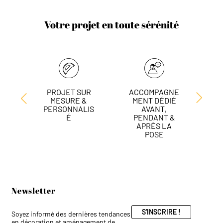
Votre projet en toute sérénité
PROJET SUR
ACCOMPAGNE
L
MESURE &
MENT DÉDIÉ
DE
PERSONNALIS
AVANT,
É
PENDANT &
APRÈS LA
POSE
Newsletter
S'INSCRIRE !
Soyez informé des dernières tendances
en décoration et aménagement de