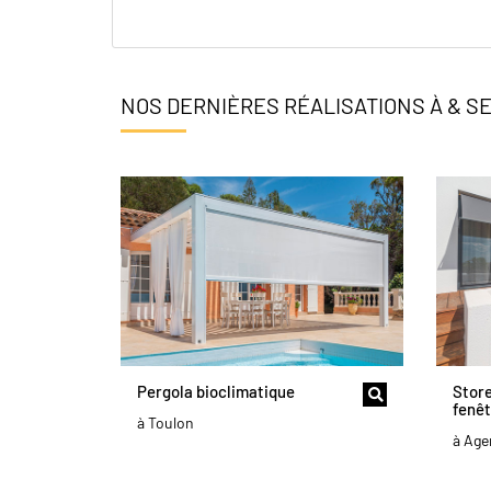
NOS DERNIÈRES RÉALISATIONS À & S
Pergola bioclimatique
Store
fenê
à Toulon
à Age