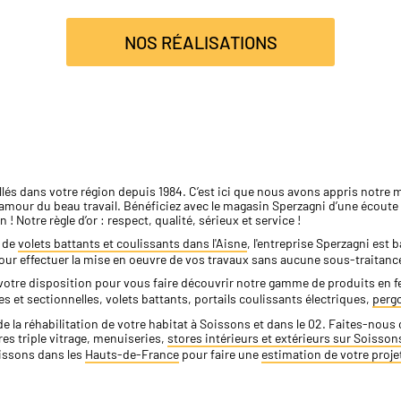
NOS RÉALISATIONS
és dans votre région depuis 1984. C’est ici que nous avons appris notre 
amour du beau travail. Bénéficiez avec le magasin Sperzagni d’une écoute 
 ! Notre règle d’or : respect, qualité, sérieux et service !
n de
volets battants et coulissants dans l'Aisne
, l'entreprise Sperzagni est 
our effectuer la mise en oeuvre de vos travaux sans aucune sous-traitance
votre disposition pour vous faire découvrir notre gamme de produits en f
s et sectionnelles, volets battants, portails coulissants électriques,
pergo
e la réhabilitation de votre habitat à Soissons et dans le 02. Faites-nou
res triple vitrage, menuiseries,
stores intérieurs et extérieurs sur Soisson
oissons dans les
Hauts-de-France
pour faire une
estimation de votre proje