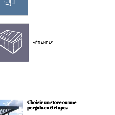
VÉRANDAS
Choisir un store ou une
pergola en 6 étapes