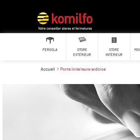
Aller au contenu principal
PERGOLA
STORE
STORE
MO
EXTÉRIEUR
INTÉRIEUR
Accueil
Porte intérieure ardoise