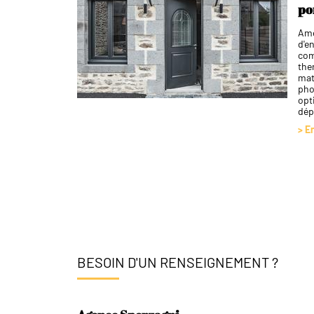
po
Amé
d'e
com
the
mat
pho
opt
dép
> E
BESOIN D'UN RENSEIGNEMENT ?