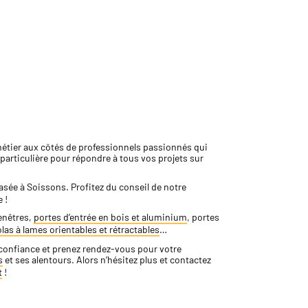
métier aux côtés de professionnels passionnés qui
particulière pour répondre à tous vos projets sur
basée à Soissons. Profitez du conseil de notre
 !
enêtres,
portes d’entrée en bois et aluminium
, portes
las à lames orientables et rétractables
…
s confiance et prenez rendez-vous pour votre
s
et ses alentours. Alors n’hésitez plus et contactez
t
!