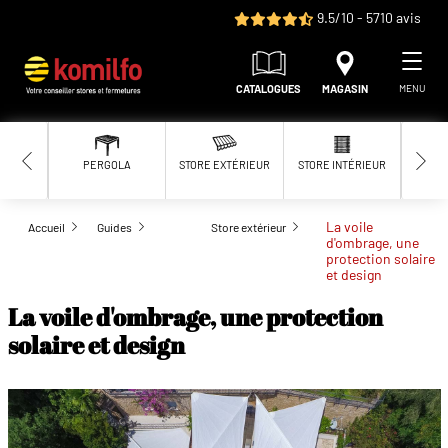
Aller au contenu principal
9.5/10 - 5710 avis
CATALOGUES
MAGASIN
MENU
PERGOLA
STORE EXTÉRIEUR
STORE INTÉRIEUR
MOUS
La voile
Accueil
Guides
Store extérieur
d'ombrage, une
protection solaire
et design
La voile d'ombrage, une protection
solaire et design