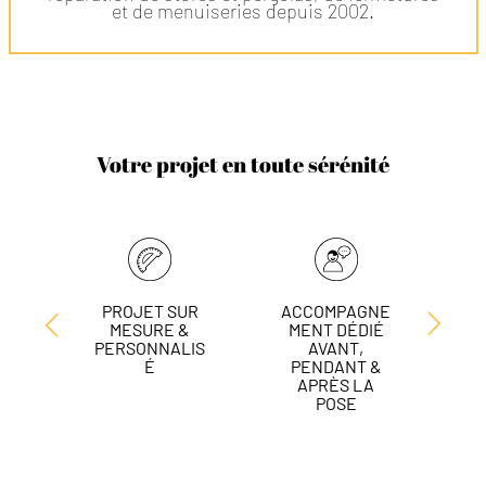
et de menuiseries depuis 2002.
Votre projet en toute sérénité
PROJET SUR
ACCOMPAGNE
L
MESURE &
MENT DÉDIÉ
DE
PERSONNALIS
AVANT,
É
PENDANT &
APRÈS LA
POSE