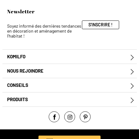
Newsletter
S'INSCRIRE !
Soyez informé des dernières tendances
en décoration et aménagement de
l'habitat !
KOMILFO
E
NOUS REJOINDRE
E
CONSEILS
E
PRODUITS
E
Facebook
Instagram
Pinterest
© Komilfo 2026