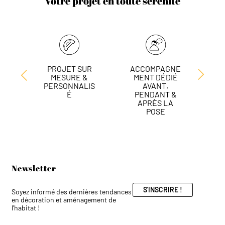
Votre projet en toute sérénité
PROJET SUR
ACCOMPAGNE
L
MESURE &
MENT DÉDIÉ
DE
PERSONNALIS
AVANT,
É
PENDANT &
APRÈS LA
POSE
Newsletter
S'INSCRIRE !
Soyez informé des dernières tendances
en décoration et aménagement de
l'habitat !