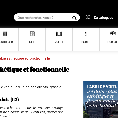
Catalogues
RECHERCHER
USTIQUAIRE
FENÊTRE
VOLET
PORTE
PORTAI
alue esthétique et fonctionnelle
thétique et fonctionnelle
 le véhicule d'un de nos clients, grâce à
alais (62)
 de son habitat : nouvelle terrasse, pavage
stiné à accueillir deux voitures, abriter son
hiver."