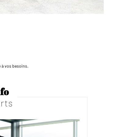
é à vos besoins.
fo
rts