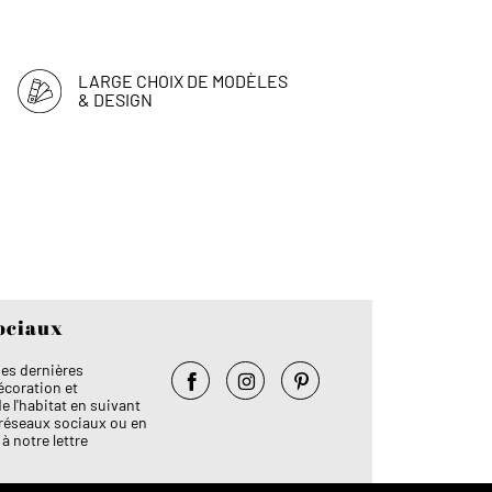
LARGE CHOIX DE MODÈLES
& DESIGN
ociaux
es dernières
coration et
l'habitat en suivant
Facebook
Instagram
Pinterest
 réseaux sociaux ou en
à notre lettre
!