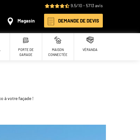
9.5/10 - 5713 avis
Magasin
DEMANDE DE DEVIS
L
PORTE DE
MAISON
VÉRANDA
GARAGE
CONNECTÉE
o à votre façade !