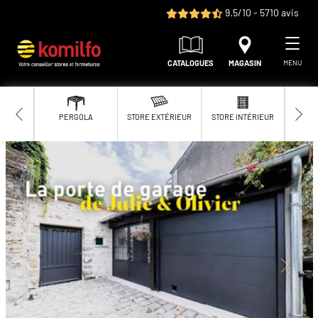
Aller au contenu principal
9.5/10 - 5710 avis
CATALOGUES
MAGASIN
MENU
PERGOLA
STORE EXTÉRIEUR
STORE INTÉRIEUR
MOUS