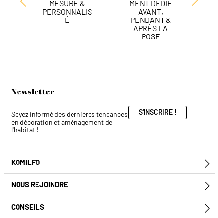
MESURE &
MENT DÉDIÉ
DE
PERSONNALIS
AVANT,
É
PENDANT &
APRÈS LA
POSE
Newsletter
S'INSCRIRE !
Soyez informé des dernières tendances
en décoration et aménagement de
l'habitat !
KOMILFO
E
NOUS REJOINDRE
E
CONSEILS